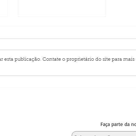
 esta publicação. Contate o proprietário do site para mais
Equipamento Air King/
Ingersoll
P
Faça parte da no