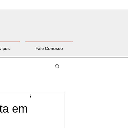
viços
Fale Conosco
sta em