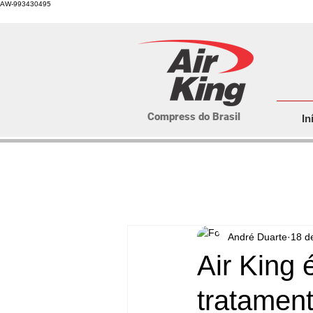
AW-993430495
Compress do Brasil
In
André Duarte
18 d
Air King
tratamen