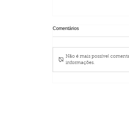
Comentários
Não é mais possível comentar
informações.
Lubrificante Ultra EL -
lubrificante sintético de alta-
performance
São Paulo - SP
Air King -
São Paulo
Rua Rei Alberto, 653
Parque Edu Chaves - São Paulo - S
Fone (11) 2242-7711