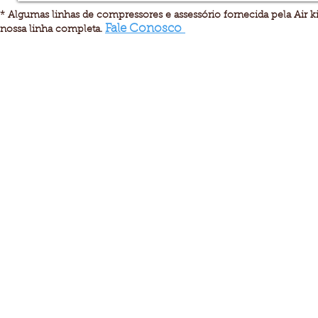
* Algumas linhas de compressores e assessório fornecida pela Air k
Fale Conosco
nossa linha completa.
São Paulo - SP
Air King -
São Paulo
Rua Rei Alberto, 653
Parque Edu Chaves - São Paulo - SP
Fone (11) 2242-7711
airking@airking.com.br
comercial@airking.com.br
Copyright® 2018 Air King compress do Brasil | Todos os Direitos
Reservados