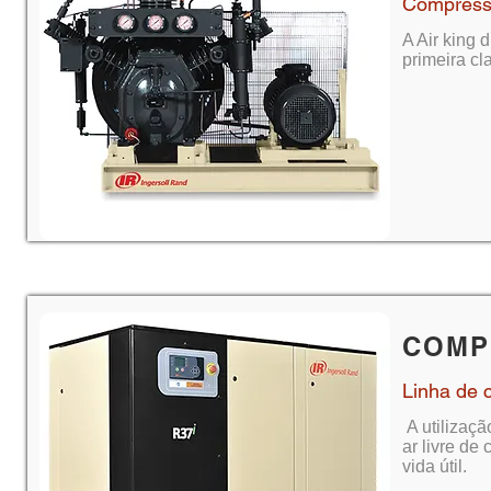
Compresso
A Air king 
primeira cl
COMP
Linha de 
A utilizaçã
ar livre de
vida útil.