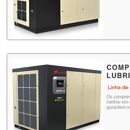
COMP
LUBR
Linha de 
Os compress
melhor em 
garantem os