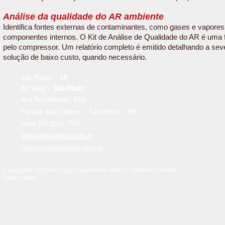
Análise da qualidade do AR ambiente
Identifica fontes externas de contaminantes, como gases e vapores
componentes internos. O Kit de Análise de Qualidade do AR é uma fe
pelo compressor. Um relatório completo é emitido detalhando a s
solução de baixo custo, quando necessário.
São Paulo - SP
Air King -
São Paulo
Rua Rei Alberto, 653
Parque Edu Chaves - São Paulo - SP
Fone (11) 2242-7711
airking@airking.com.br
comercial@airking.com.br
Copyright® 2018 Air King compress do Brasil | Todos os Direitos
Reservados