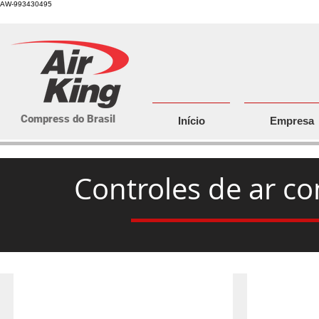
AW-993430495
Compress do Brasil
Início
Empresa
Controles de ar 
Sistemas de Controle/PacE
Sistemas de Con
Saiba
Saiba
mais
mais