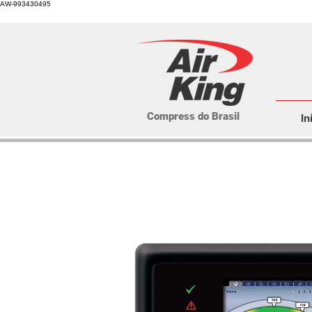
AW-993430495
Compress do Brasil
In
Cont