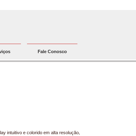
viços
Fale Conosco
ie Xe
e
ay intuitivo e colorido em alta resolução,