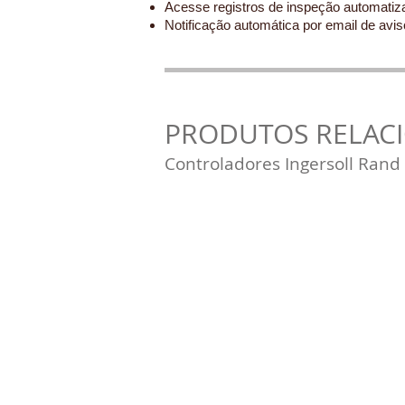
Acesse registros de inspeção automati
Notificação automática por email de avi
PRODUTOS RELAC
Controladores Ingersoll Rand
São Paulo - SP
Air King -
São Paulo
Rua Rei Alberto, 653