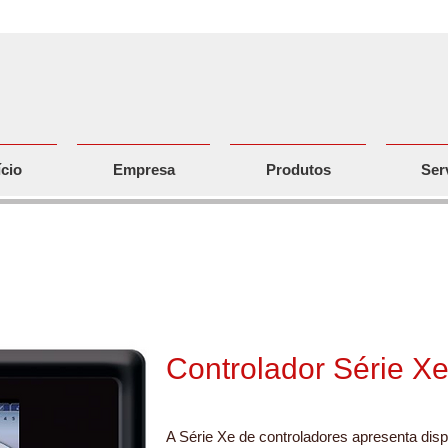
ício
Empresa
Produtos
Ser
rolador de Compressor Rotativo Sér
Controlador Série X
A Série Xe de controladores apresenta displ