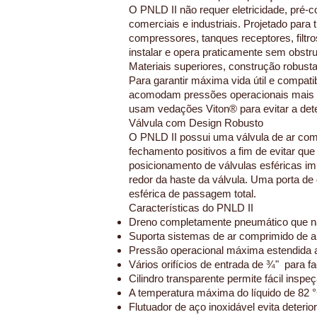
O PNLD II não requer eletricidade, pré-
comerciais e industriais. Projetado par
compressores, tanques receptores, filtro
instalar e opera praticamente sem obst
Materiais superiores, construção robust
Para garantir máxima vida útil e compati
acomodam pressões operacionais mais al
usam vedações Viton® para evitar a det
Válvula com Design Robusto
O PNLD II possui uma válvula de ar com 
fechamento positivos a fim de evitar qu
posicionamento de válvulas esféricas im
redor da haste da válvula. Uma porta de
esférica de passagem total.
Características do PNLD II
Dreno completamente pneumático que não
Suporta sistemas de ar comprimido de a
Pressão operacional máxima estendida a
Vários orifícios de entrada de ¾" para fac
Cilindro transparente permite fácil inspe
A temperatura máxima do líquido de 82 °
Flutuador de aço inoxidável evita deteri