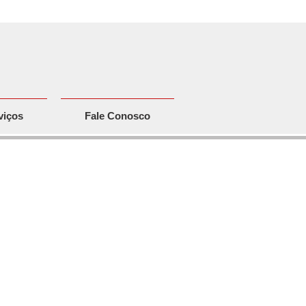
viços
Fale Conosco
II)