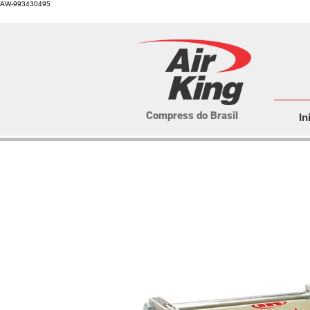
AW-993430495
Compress do Brasil
In
Dr