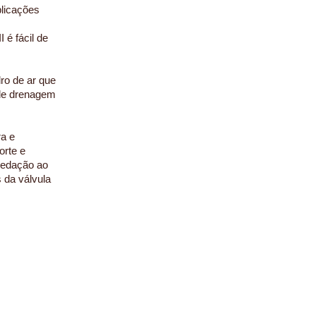
plicações
 é fácil de
dro de ar que
 de drenagem
ra e
orte e
vedação ao
 da válvula