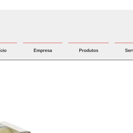
ício
Empresa
Produtos
Ser
enos pneumáticos sem perda (PNLD 