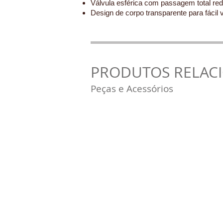
Válvula esférica com passagem total re
Design de corpo transparente para fácil v
PRODUTOS RELAC
Peças e Acessórios
São Paulo - SP
Air King -
São Paulo