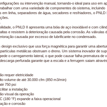
configurações ou intervenção manual, tornando-o ideal para uso em a
a trabalhar com uma variedade de componentes do sistema, incluindo
s em linha, separadores de água, secadores e resfriadores, o PNLD II
ruções.
a
bilidade, o PNLD II apresenta uma bóia de aço inoxidável e com cilin
tas e resistem à deterioração causada pela corrosão. As válvulas
erioração causada por excesso de lubrificante no condensado.
design exclusivo que usa força magnética para garantir uma abertu
e partículas metálicas obstruam o dreno. Um sistema inovador de sup
pede o carregamento lateral, o que pode causar falha prematura de 
 descarga perfurada garante que a escala e a ferrugem saiam através
 requer eletricidade
lto volume de até 30.000 cfm (850 m3/min)
té 750 psi
ilitar a instalação
ção visual da operação
C (180 °F) expande a faixa operacional
oração e corrosão