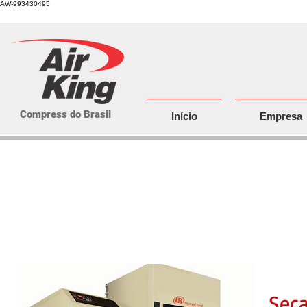
AW-993430495
Compress do Brasil
Início
Empresa
Secadores refrigerados Alta p
6.460 cfm)
Seca