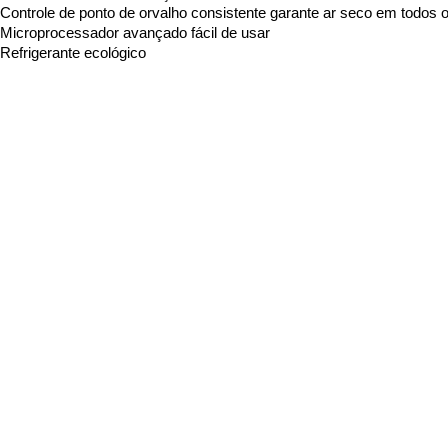
Controle de ponto de orvalho consistente garante ar seco em todo
Microprocessador avançado fácil de usar
Refrigerante ecológico
São Paulo - SP
Air King -
São Paulo
Rua Rei Alberto, 653
Parque Edu Chaves - São Paulo - SP
Fone (11) 2242-7711
airking@airking.com.br
comercial@airking.com.br
Copyright® 2018 Air King compress do Brasil | Todos os Direitos
Reservados