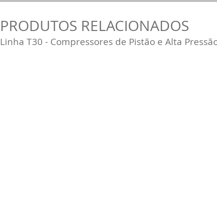
PRODUTOS RELACIONADOS
Linha T30 - Compressores de Pistão e Alta Pressã
São Paulo - SP
Air King -
São Paulo
Rua Rei Alberto, 653
Parque Edu Chaves - São Paulo - SP
Fone (11) 2242-7711
airking@airking.com.br
comercial@airking.com.br