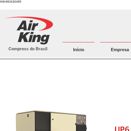
AW-993430495
Compress do Brasil
Início
Empresa
Compressores de parafuso rota
com sistema de ar integrado
UP6