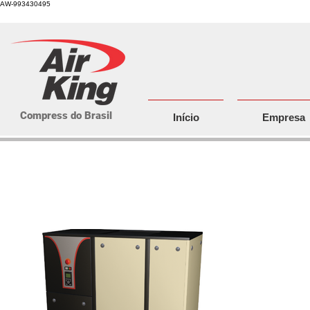
AW-993430495
Compress do Brasil
Início
Empresa
Compressores de parafuso rotativ